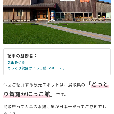
記事の監修者：
芝田あゆみ
とっとり賀露かにっこ館 マネージャー
「
とっと
今回ご紹介する観光スポットは、鳥取県の
り賀露かにっこ館
」
です。
鳥取県ってカニの水揚げ量が日本一だってご存知でし
たか？