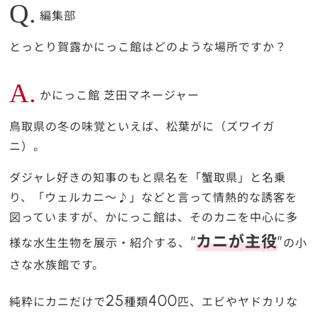
Q.
編集部
とっとり賀露かにっこ館はどのような場所ですか？
A.
かにっこ館 芝田マネージャー
鳥取県の冬の味覚といえば、松葉がに（ズワイガ
ニ）。
ダジャレ好きの知事のもと県名を「蟹取県」と名乗
り、「ウェルカニ～♪」などと言って情熱的な誘客を
図っていますが、かにっこ館は、そのカニを中心に多
“
カニが主役
”
様な水生生物を展示・紹介する、
の小
さな水族館です。
25
400
純粋にカニだけで
種類
匹、エビやヤドカリな