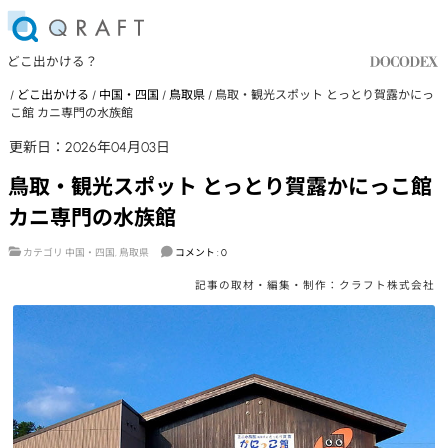
どこ出かける？
/
どこ出かける
/
中国・四国
/
鳥取県
/
鳥取・観光スポット とっとり賀露かにっ
こ館 カニ専門の水族館
更新日：2026年04月03日
鳥取・観光スポット とっとり賀露かにっこ館
カニ専門の水族館
カテゴリ
中国・四国
,
鳥取県
コメント : 0
記事の取材・編集・制作：クラフト株式会社