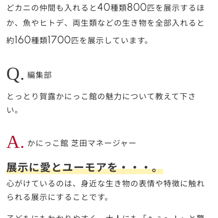
40
800
どカニの仲間も入れると
種類
匹を展示するほ
か、魚やヒトデ、両生類などの生き物を全部入れると
160
1700
約
種類
匹を展示しています。
Q.
編集部
とっとり賀露かにっこ館の魅力について教えて下さ
い。
A.
かにっこ館 芝田マネージャー
展示に愛とユーモアを・・・。
心がけているのは、身近な生き物の表情や特徴に触れ
られる展示にすることです。