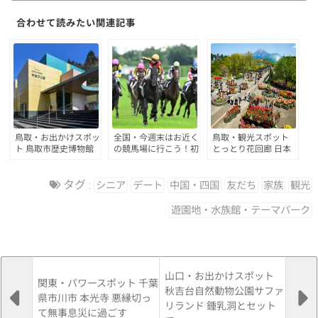
合わせて読みたい関連記事
鳥取・お出かけスポッ
全国・今週末はお近く
鳥取・観光スポット
ト 鳥取市歴史博物館
の競馬場に行こう！初
とっとり花回廊 日本
やまびこ館 故きを温
めてでも、きっと何か
最大級のフラワーパー
ね新しきを知る
が見つかる場所
ク
タグ :
シニア
デート
中国・四国
友だち
家族
観光
遊園地・水族館・テーマパーク
山口・お出かけスポット
関東・パワースポット 千葉
秋吉台自然動物公園サファ
県市川市 本光寺 悪縁切っ
リランド 鍾乳洞とセット
て無事息災に過ごす