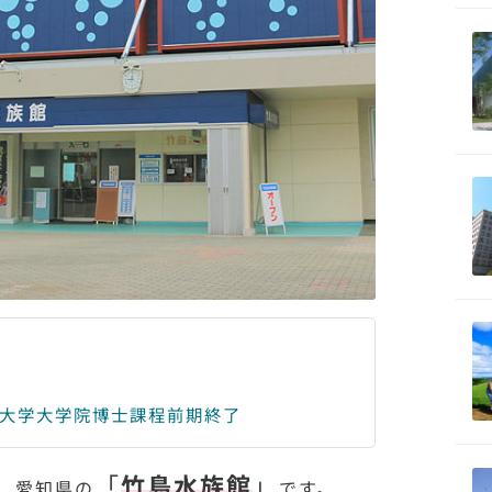
海大学大学院博士課程前期終了
「
竹島水族館
」
、愛知県の
です。