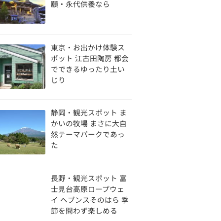
願・永代供養なら
東京・お出かけ体験ス
ポット 江古田陶房 都会
でできるゆったり土い
じり
静岡・観光スポット ま
かいの牧場 まさに大自
然テーマパークであっ
た
長野・観光スポット 富
士見台高原ロープウェ
イ ヘブンスそのはら 季
節を問わず楽しめる