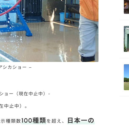
 アシカショー –
ラショー（現在中止中）-
在中止中）。
100種類
日本一の
展示種類数
を超え、