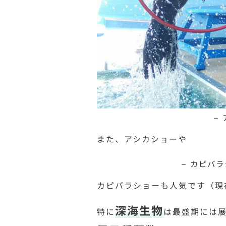
–
また、アシカショーや
– カピバ
カピバラショーも人気です（現
深海生物
特に
は最盛期には