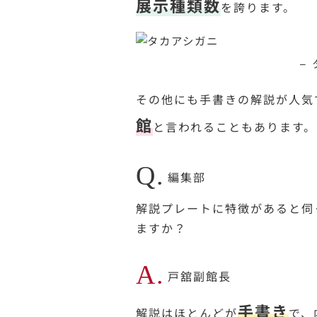
展示種類数
を誇ります。
–
その他にも手書きの解説が人気
館
と言われることもあります。
Q.
編集部
解説プレートに特徴があると伺
ますか？
A.
戸舘副館長
手書き
解説はほとんどが
で、