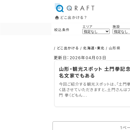
どこ出かける？
エリア
施設
絞込条件
/
どこ出かける
/
北海道・東北
/
山形県
更新日：2026年04月03日
山形・観光スポット 土門拳記
名文家でもある
今回ご紹介する観光スポットは、「土門拳
く話させていただきますと、土門さんは
門 拳（どもん...
1ペ