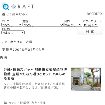
どこ出かける？
エリア
施設
目的
パワースポット
その他
/
どこ出かける
/
近場
更新日：2026年04月03日
近場
沖縄・観光スポット 那覇市立壺屋焼物博
物館 壺屋やちむん通りとセットで楽しめ
る名所
ついに沖縄県の施設に初取材です。 沖縄県那
覇市の観光名所といえば、「首里城」「国...
沖縄県
九州・沖縄
カテゴリ
,