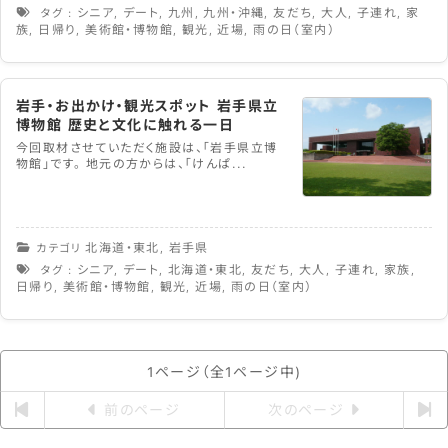
シニア
デート
九州
九州・沖縄
友だち
大人
子連れ
家
タグ :
,
,
,
,
,
,
,
族
日帰り
美術館・博物館
観光
近場
雨の日（室内）
,
,
,
,
,
岩手・お出かけ・観光スポット 岩手県立
博物館 歴史と文化に触れる一日
今回取材させていただく施設は、「岩手県立博
物館」です。 地元の方からは、「けんぱ...
北海道・東北
岩手県
カテゴリ
,
シニア
デート
北海道・東北
友だち
大人
子連れ
家族
タグ :
,
,
,
,
,
,
,
日帰り
美術館・博物館
観光
近場
雨の日（室内）
,
,
,
,
1ページ（全1ページ中)
前のページ
次のページ